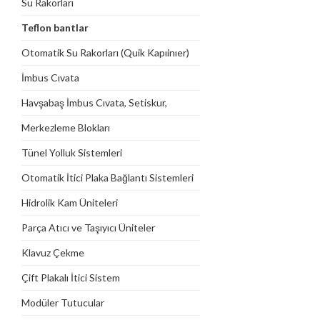
Su Rakorları
Teflon bantlar
Otomatik Su Rakorları (Quik Kapıinıer)
İmbus Cıvata
Havşabaş İmbus Cıvata, Setiskur,
Somun, Pul
Merkezleme Blokları
Tünel Yolluk Sistemleri
Otomatik İtici Plaka Bağlantı Sistemleri
Hidrolik Kam Üniteleri
Parça Atıcı ve Taşıyıcı Üniteler
Klavuz Çekme
Çift Plakalı İtici Sistem
Modüler Tutucular