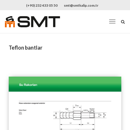
(+90) 232 433 05 50
smt@smtkalip.com.tr
Teflon bantlar