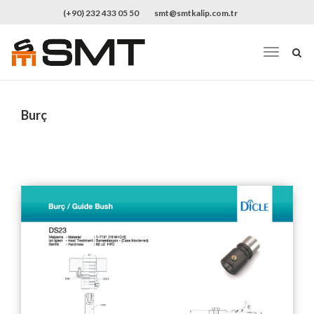
(+90) 232 433 05 50
smt@smtkalip.com.tr
Burç